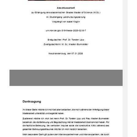
Abschlussarbeit
zur Erlangung des akademischen Grades Master of Science (M.Sc.)
im Studiengang Landnutzungsplanung
Vorgelegt von Isabel Koglin
urn:nbn:de:gbv:519-thesis-2025-0215-7
Erstgutachter: Prof. Dr. Torsten Lipp
Zweitgutachterin: M.
Sc. Madlen Burmeister
Neubrandenburg, den 07.01.2026
Danksagung
An dieser Stelle möchte ich mich bei allen bedanken, die mich während der Anfertigung dieser
Masterarbeit unterstützt und begleitet haben. 
Zuallererst möchte ich mich bei Herrn Prof. Dr. Torsten Lipp und Frau Madlen Burmeister
bedanken, die die Betreuung und Begutachtung meiner Masterarbeit übernommen haben. Für
die fachliche Betreuung, die wertvollen Impulse sowie die konstruktive Kritik während des
gesamten Betreuungszeitraumes möchte ich mich herzlich bedanken. 
Mein besonderer Dank gilt zudem den Interviewpartnerinnen und Interviewpartnern, die durch