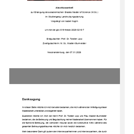
Abschlussarbeit
zur Erlangung des akademischen Grades Master of Science (M.Sc.)
im Studiengang Landnutzungsplanung
Vorgelegt von Isabel Koglin
urn:nbn:de:gbv:519-thesis-2025-0215-7
Erstgutachter: Prof. Dr. Torsten Lipp
Zweitgutachterin: M.
Sc. Madlen Burmeister
Neubrandenburg, den 07.01.2026
Danksagung
An dieser Stelle möchte ich mich bei allen bedanken, die mich während der Anfertigung dieser
Masterarbeit unterstützt und begleitet haben. 
Zuallererst möchte ich mich bei Herrn Prof. Dr. Torsten Lipp und Frau Madlen Burmeister
bedanken, die die Betreuung und Begutachtung meiner Masterarbeit übernommen haben. Für
die fachliche Betreuung, die wertvollen Impulse sowie die konstruktive Kritik während des
gesamten Betreuungszeitraumes möchte ich mich herzlich bedanken. 
Mein besonderer Dank gilt zudem den Interviewpartnerinnen und Interviewpartnern, die durch