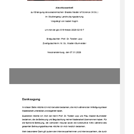
Abschlussarbeit
zur Erlangung des akademischen Grades Master of Science (M.Sc.)
im Studiengang Landnutzungsplanung
Vorgelegt von Isabel Koglin
urn:nbn:de:gbv:519-thesis-2025-0215-7
Erstgutachter: Prof. Dr. Torsten Lipp
Zweitgutachterin: M.
Sc. Madlen Burmeister
Neubrandenburg, den 07.01.2026
Danksagung
An dieser Stelle möchte ich mich bei allen bedanken, die mich während der Anfertigung dieser
Masterarbeit unterstützt und begleitet haben. 
Zuallererst möchte ich mich bei Herrn Prof. Dr. Torsten Lipp und Frau Madlen Burmeister
bedanken, die die Betreuung und Begutachtung meiner Masterarbeit übernommen haben. Für
die fachliche Betreuung, die wertvollen Impulse sowie die konstruktive Kritik während des
gesamten Betreuungszeitraumes möchte ich mich herzlich bedanken. 
Mein besonderer Dank gilt zudem den Interviewpartnerinnen und Interviewpartnern, die durch