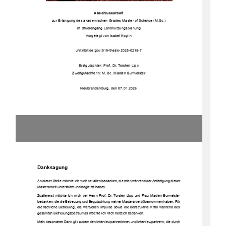
Abschlussarbeit
zur Erlangung des akademischen Grades Master of Science (M.Sc.)
im Studiengang Landnutzungsplanung
Vorgelegt von Isabel Koglin
urn:nbn:de:gbv:519-thesis-2025-0215-7
Erstgutachter: Prof. Dr. Torsten Lipp
Zweitgutachterin: M.
Sc. Madlen Burmeister
Neubrandenburg, den 07.01.2026
Danksagung
An dieser Stelle möchte ich mich bei allen bedanken, die mich während der Anfertigung dieser
Masterarbeit unterstützt und begleitet haben. 
Zuallererst möchte ich mich bei Herrn Prof. Dr. Torsten Lipp und Frau Madlen Burmeister
bedanken, die die Betreuung und Begutachtung meiner Masterarbeit übernommen haben. Für
die fachliche Betreuung, die wertvollen Impulse sowie die konstruktive Kritik während des
gesamten Betreuungszeitraumes möchte ich mich herzlich bedanken. 
Mein besonderer Dank gilt zudem den Interviewpartnerinnen und Interviewpartnern, die durch