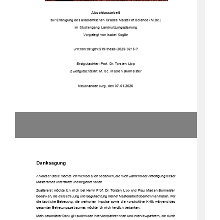
Abschlussarbeit
zur Erlangung des akademischen Grades Master of Science (M.Sc.)
im Studiengang Landnutzungsplanung
Vorgelegt von Isabel Koglin
urn:nbn:de:gbv:519-thesis-2025-0215-7
Erstgutachter: Prof. Dr. Torsten Lipp
Zweitgutachterin: M.
Sc. Madlen Burmeister
Neubrandenburg, den 07.01.2026
Danksagung
An dieser Stelle möchte ich mich bei allen bedanken, die mich während der Anfertigung dieser
Masterarbeit unterstützt und begleitet haben. 
Zuallererst möchte ich mich bei Herrn Prof. Dr. Torsten Lipp und Frau Madlen Burmeister
bedanken, die die Betreuung und Begutachtung meiner Masterarbeit übernommen haben. Für
die fachliche Betreuung, die wertvollen Impulse sowie die konstruktive Kritik während des
gesamten Betreuungszeitraumes möchte ich mich herzlich bedanken. 
Mein besonderer Dank gilt zudem den Interviewpartnerinnen und Interviewpartnern, die durch