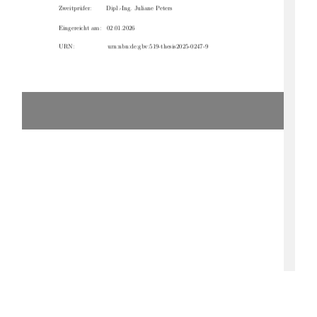
Zweitprüfer:
Dipl.-Ing. Juliane Peters
Eingereicht am:  02.01.2026
URN:
urn:nbn:de:gbv:519-thesis2025-0247-9