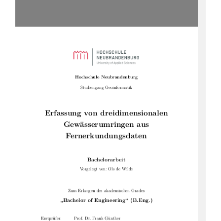
Hochschule Neubrandenburg
Studiengang Geoinformatik
Erfassung von dreidimensionalen
Gewässerumringen aus
Fernerkundungsdaten
Bachelorarbeit
Vorgelegt von: Ols de Wilde
Zum Erlangen des akademischen Grades
„Bachelor of Engineering“ (B.Eng.)
Erstprüfer:
Prof. Dr. Frank Günther