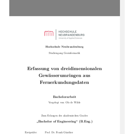
Hochschule Neubrandenburg
Studiengang Geoinformatik
Erfassung von dreidimensionalen
Gewässerumringen aus
Fernerkundungsdaten
Bachelorarbeit
Vorgelegt von: Ols de Wilde
Zum Erlangen des akademischen Grades
„Bachelor of Engineering“ (B.Eng.)
Erstprüfer:
Prof. Dr. Frank Günther