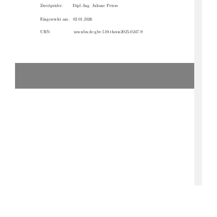
Zweitprüfer:
Dipl.-Ing. Juliane Peters
Eingereicht am:  02.01.2026
URN:
urn:nbn:de:gbv:519-thesis2025-0247-9