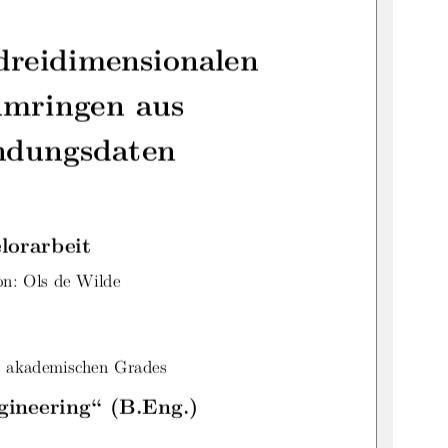
dreidimensionalen
mringen aus
ndungsdaten
lorarbeit
on: Ols de Wilde
 akademischen Grades
gineering“ (B.Eng.)