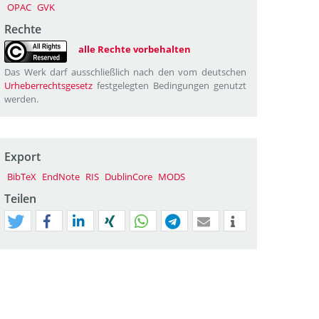
OPAC
GVK
Rechte
alle Rechte vorbehalten
Das Werk darf ausschließlich nach den vom deutschen
Urheberrechtsgesetz
festgelegten Bedingungen genutzt
werden.
Export
BibTeX
EndNote
RIS
DublinCore
MODS
Teilen
tweet
teilen
mitteilen
teilen
teilen
teilen
mail