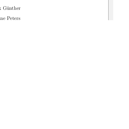
nk Günther
ane Peters
:519-thesis2025-0247-9
1
0 °