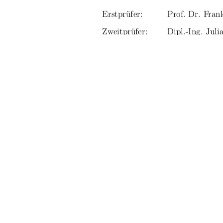
Erstprüfer:
Prof. Dr. Fra
Zweitprüfer:
Dipl.-Ing. Juli
Eingereicht am:  02.01.2026
URN:
urn:nbn:de:gbv
91%