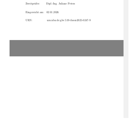
Zweitprüfer:
Dipl.-Ing. Juliane Peters
Eingereicht am:  02.01.2026
URN:
urn:nbn:de:gbv:519-thesis2025-0247-9