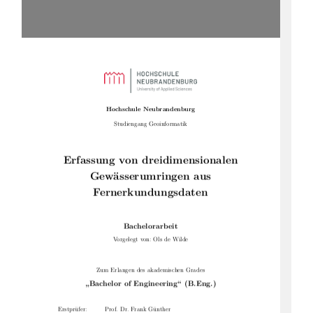
Hochschule Neubrandenburg
Studiengang Geoinformatik
Erfassung von dreidimensionalen
Gewässerumringen aus
Fernerkundungsdaten
Bachelorarbeit
Vorgelegt von: Ols de Wilde
Zum Erlangen des akademischen Grades
„Bachelor of Engineering“ (B.Eng.)
Erstprüfer:
Prof. Dr. Frank Günther