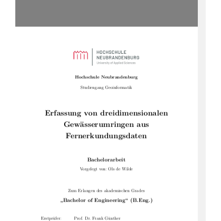
Hochschule Neubrandenburg
Studiengang Geoinformatik
Erfassung von dreidimensionalen
Gewässerumringen aus
Fernerkundungsdaten
Bachelorarbeit
Vorgelegt von: Ols de Wilde
Zum Erlangen des akademischen Grades
„Bachelor of Engineering“ (B.Eng.)
Erstprüfer:
Prof. Dr. Frank Günther