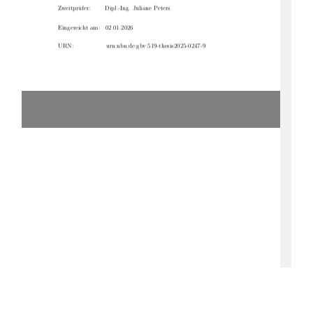
Zweitprüfer:
Dipl.-Ing. Juliane Peters
Eingereicht am:  02.01.2026
URN:
urn:nbn:de:gbv:519-thesis2025-0247-9