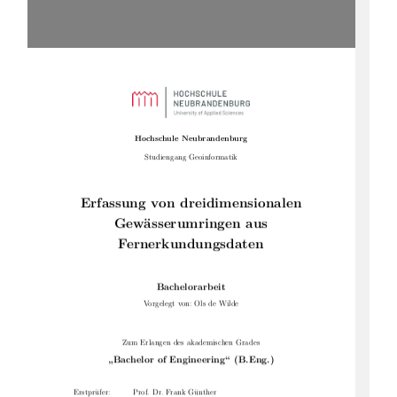
Hochschule Neubrandenburg
Studiengang Geoinformatik
Erfassung von dreidimensionalen
Gewässerumringen aus
Fernerkundungsdaten
Bachelorarbeit
Vorgelegt von: Ols de Wilde
Zum Erlangen des akademischen Grades
„Bachelor of Engineering“ (B.Eng.)
Erstprüfer:
Prof. Dr. Frank Günther