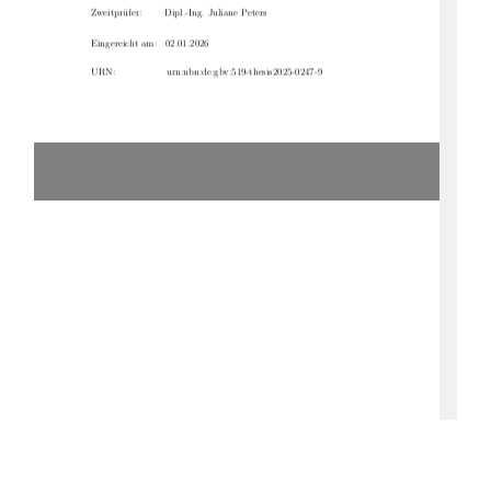
Zweitprüfer:
Dipl.-Ing. Juliane Peters
Eingereicht am:  02.01.2026
URN:
urn:nbn:de:gbv:519-thesis2025-0247-9