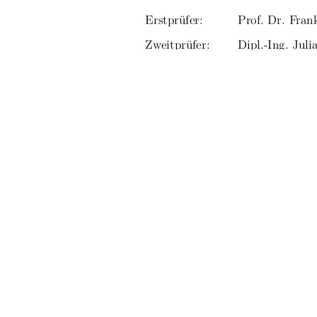
Erstprüfer:
Prof. Dr. Fra
Zweitprüfer:
Dipl.-Ing. Juli
Eingereicht am:  02.01.2026
URN:
urn:nbn:de:gbv
91%