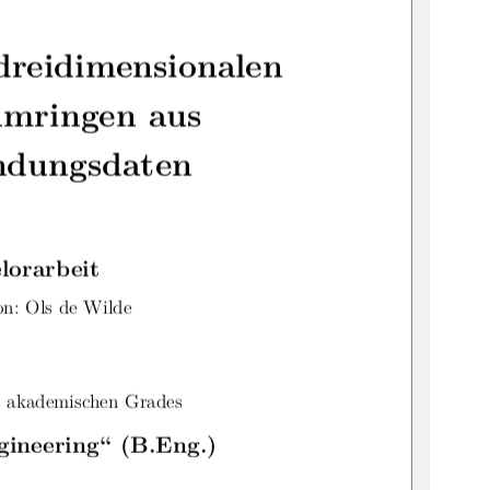
dreidimensionalen
mringen aus
ndungsdaten
lorarbeit
on: Ols de Wilde
 akademischen Grades
gineering“ (B.Eng.)