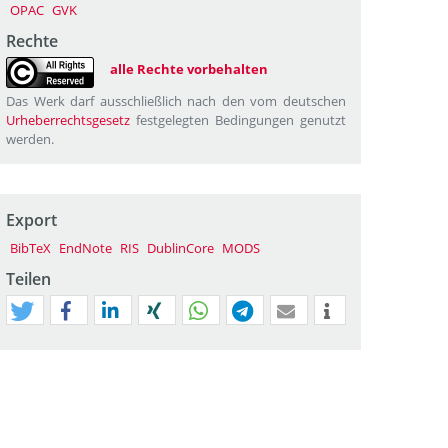
OPAC
GVK
Rechte
alle Rechte vorbehalten
Das Werk darf ausschließlich nach den vom deutschen
Urheberrechtsgesetz
festgelegten Bedingungen genutzt
werden.
Export
BibTeX
EndNote
RIS
DublinCore
MODS
Teilen
tweet
teilen
mitteilen
teilen
teilen
teilen
mail