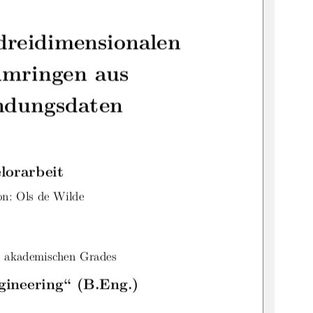
dreidimensionalen
mringen aus
ndungsdaten
lorarbeit
on: Ols de Wilde
 akademischen Grades
gineering“ (B.Eng.)