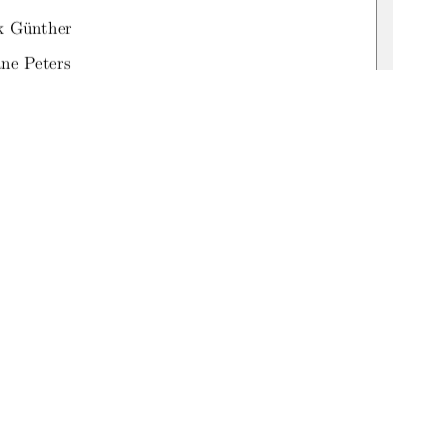
nk Günther
ane Peters
:519-thesis2025-0247-9
1
0 °