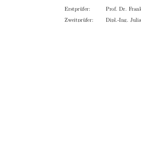
Erstprüfer:
Prof. Dr. Fra
Zweitprüfer:
Dipl.-Ing. Juli
Eingereicht am:  02.01.2026
URN:
urn:nbn:de:gbv
91%