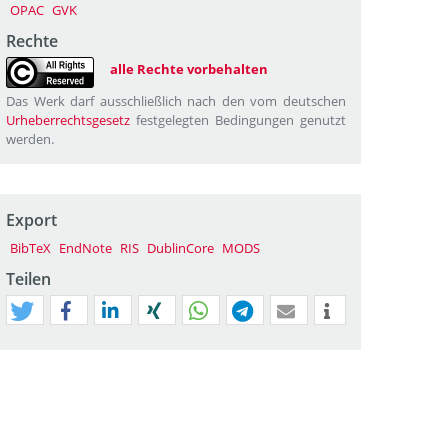
OPAC
GVK
Rechte
alle Rechte vorbehalten
Das Werk darf ausschließlich nach den vom deutschen
Urheberrechtsgesetz
festgelegten Bedingungen genutzt
werden.
Export
BibTeX
EndNote
RIS
DublinCore
MODS
Teilen
tweet
teilen
mitteilen
teilen
teilen
teilen
mail