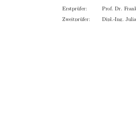
Erstprüfer:
Prof. Dr. Fra
Zweitprüfer:
Dipl.-Ing. Juli
Eingereicht am:  02.01.2026
URN:
urn:nbn:de:gbv
91%