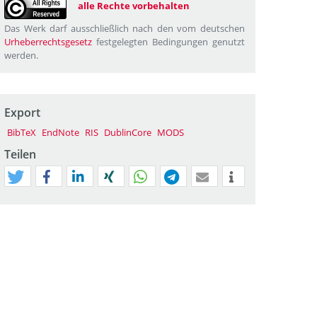
alle Rechte vorbehalten
Das Werk darf ausschließlich nach den vom deutschen
Urheberrechtsgesetz
festgelegten Bedingungen genutzt
werden.
Export
BibTeX
EndNote
RIS
DublinCore
MODS
Teilen
tweet
teilen
mitteilen
teilen
teilen
teilen
mail