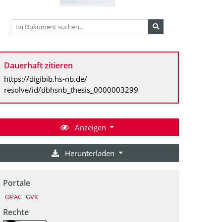
Dauerhaft zitieren
https://digibib.hs-nb.de/
resolve/id/dbhsnb_thesis_0000003299
Anzeigen
Herunterladen
Portale
OPAC
GVK
Rechte