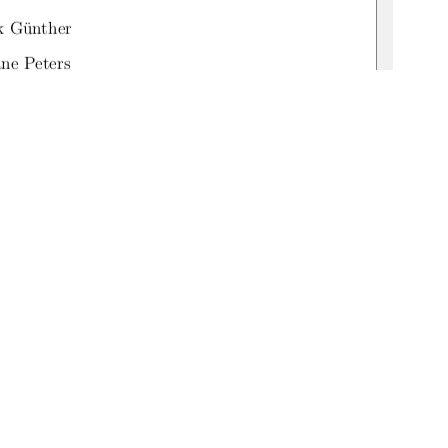
nk Günther
ane Peters
:519-thesis2025-0247-9
1
0 °