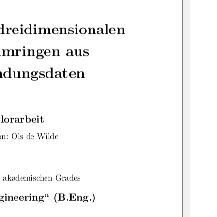
dreidimensionalen
mringen aus
ndungsdaten
lorarbeit
on: Ols de Wilde
 akademischen Grades
gineering“ (B.Eng.)