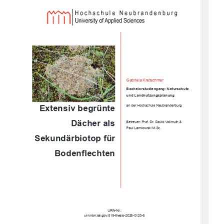
Gabriela Kretschmer 
Bachelorstudiengang: Naturschutz         
und Landnutzungsplanung 
Extensiv begrünte 
an der Hochschule Neubrandenburg 
Dächer als 
Betreuer: Prof. Dr. David Vollmuth & 
Paul Lamkowski M.Sc. 
Sekundärbiotop
 für 
Bodenflechten
URN-Nr.: 
urn:nbn:de:gbv:519-thesis-2025-0120-5 