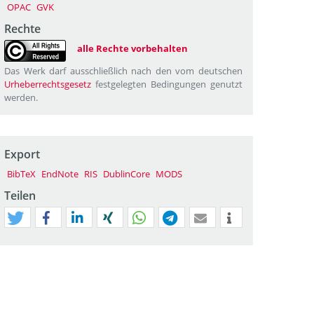
OPAC
GVK
Rechte
alle Rechte vorbehalten
Das Werk darf ausschließlich nach den vom deutschen
Urheberrechtsgesetz
festgelegten Bedingungen genutzt
werden.
Export
BibTeX
EndNote
RIS
DublinCore
MODS
Teilen
tweet
teilen
mitteilen
teilen
teilen
teilen
mail