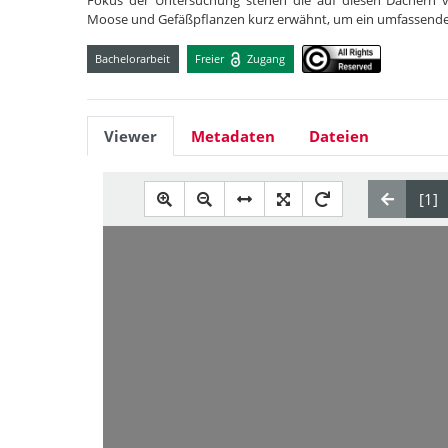
Fokus der Untersuchung stehen die auf diesen Dächern 
Moose und Gefäßpflanzen kurz erwähnt, um ein umfassender
Bachelorarbeit
Freier
Zugang
Viewer
Metadaten
Dateien