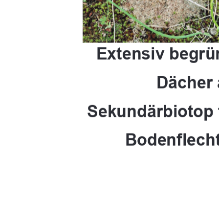
Extensiv begrü
Dächer 
Sekundärbiotop
Bodenflech