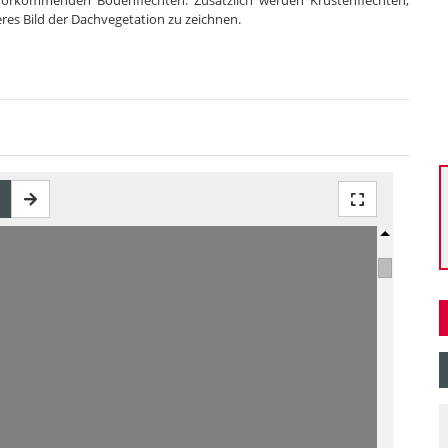
vorkommenden Bodenflechten. Zusätzlich werden Krustenflechten,
es Bild der Dachvegetation zu zeichnen.