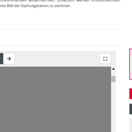
vorkommenden Bodenflechten. Zusätzlich werden Krustenflechten,
es Bild der Dachvegetation zu zeichnen.