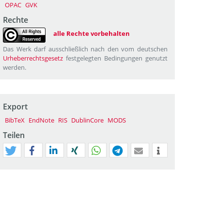
OPAC
GVK
Rechte
alle Rechte vorbehalten
Das Werk darf ausschließlich nach den vom deutschen
Urheberrechtsgesetz
festgelegten Bedingungen genutzt
werden.
Export
BibTeX
EndNote
RIS
DublinCore
MODS
Teilen
tweet
teilen
mitteilen
teilen
teilen
teilen
mail