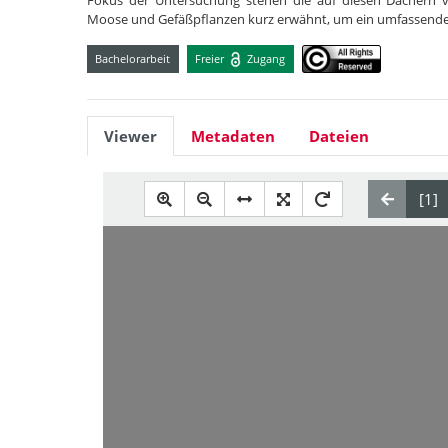
Fokus der Untersuchung stehen die auf diesen Dächern 
Moose und Gefäßpflanzen kurz erwähnt, um ein umfassender
Bachelorarbeit
Freier
Zugang
Viewer
Metadaten
Dateien