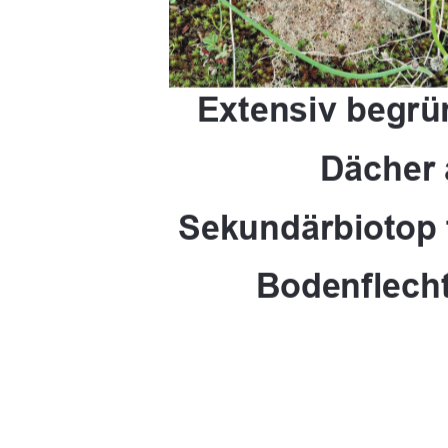
Extensiv begrü
Dächer 
Sekundärbiotop
Bodenflech