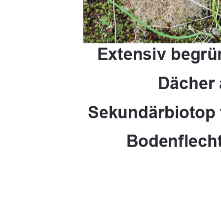
Extensiv begrü
Dächer 
Sekundärbiotop
Bodenflech