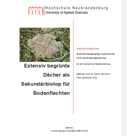
Gabriela Kretschmer 
Bachelorstudiengang: Naturschutz         
und Landnutzungsplanung 
Extensiv begrünte 
an der Hochschule Neubrandenburg 
Dächer als 
Betreuer: Prof. Dr. David Vollmuth & 
Paul Lamkowski M.Sc. 
Sekundärbiotop
 für 
Bodenflechten
URN-Nr.: 
urn:nbn:de:gbv:519-thesis-2025-0120-5 