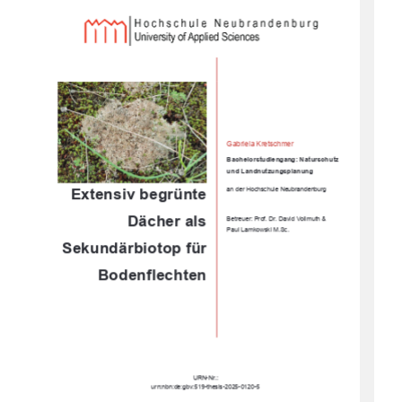
Gabriela Kretschmer 
Bachelorstudiengang: Naturschutz         
und Landnutzungsplanung 
Extensiv begrünte 
an der Hochschule Neubrandenburg 
Dächer als 
Betreuer: Prof. Dr. David Vollmuth & 
Paul Lamkowski M.Sc. 
Sekundärbiotop
 für 
Bodenflechten
URN-Nr.: 
urn:nbn:de:gbv:519-thesis-2025-0120-5 