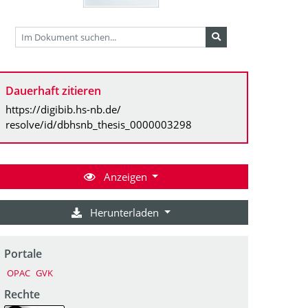
Dauerhaft zitieren
https://digibib.hs-nb.de/
resolve/id/dbhsnb_thesis_0000003298
Anzeigen
Herunterladen
Portale
OPAC
GVK
Rechte