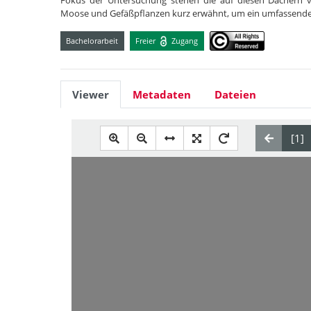
Fokus der Untersuchung stehen die auf diesen Dächern 
Moose und Gefäßpflanzen kurz erwähnt, um ein umfassender
Bachelorarbeit
Freier
Zugang
Viewer
Metadaten
Dateien