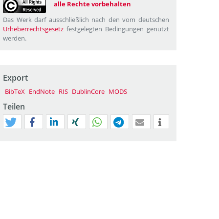
alle Rechte vorbehalten
Das Werk darf ausschließlich nach den vom deutschen
Urheberrechtsgesetz
festgelegten Bedingungen genutzt
werden.
Export
BibTeX
EndNote
RIS
DublinCore
MODS
Teilen
tweet
teilen
mitteilen
teilen
teilen
teilen
mail