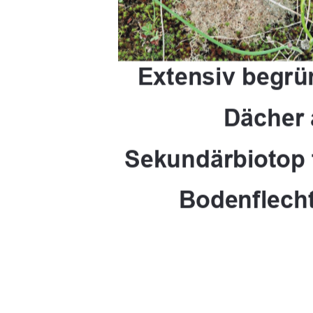
Extensiv begrü
Dächer 
Sekundärbiotop
Bodenflech