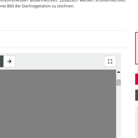
vorkommenden Bodenflechten. Zusätzlich werden Krustenflechten,
es Bild der Dachvegetation zu zeichnen.