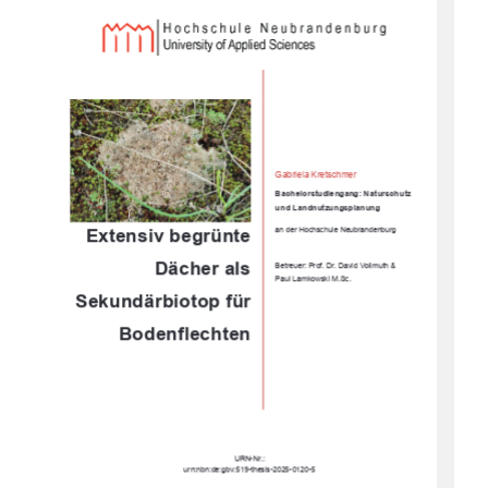
Gabriela Kretschmer 
Bachelorstudiengang: Naturschutz         
und Landnutzungsplanung 
Extensiv begrünte 
an der Hochschule Neubrandenburg 
Dächer als 
Betreuer: Prof. Dr. David Vollmuth & 
Paul Lamkowski M.Sc. 
Sekundärbiotop
 für 
Bodenflechten
URN-Nr.: 
urn:nbn:de:gbv:519-thesis-2025-0120-5 