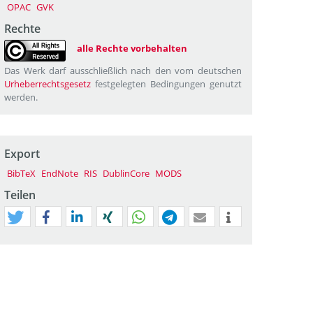
OPAC
GVK
Rechte
alle Rechte vorbehalten
Das Werk darf ausschließlich nach den vom deutschen
Urheberrechtsgesetz
festgelegten Bedingungen genutzt
werden.
Export
BibTeX
EndNote
RIS
DublinCore
MODS
Teilen
tweet
teilen
mitteilen
teilen
teilen
teilen
mail