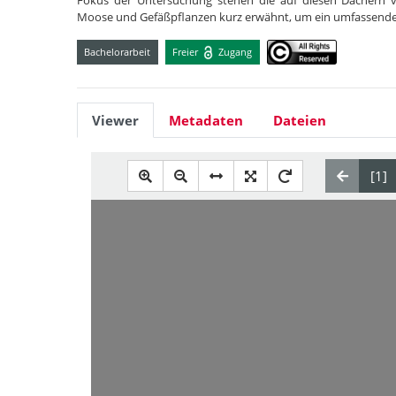
Fokus der Untersuchung stehen die auf diesen Dächern 
Moose und Gefäßpflanzen kurz erwähnt, um ein umfassender
Bachelorarbeit
Freier
Zugang
Viewer
Metadaten
Dateien