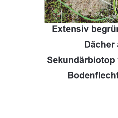
Extensiv begrü
Dächer 
Sekundärbiotop
Bodenflech