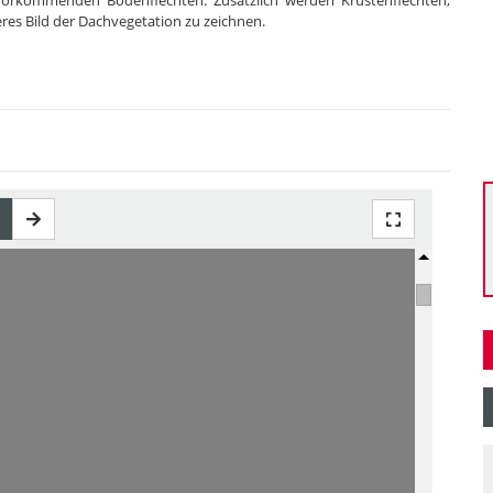
vorkommenden Bodenflechten. Zusätzlich werden Krustenflechten,
es Bild der Dachvegetation zu zeichnen.