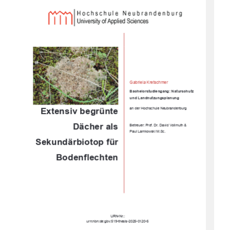
Gabriela Kretschmer 
Bachelorstudiengang: Naturschutz         
und Landnutzungsplanung 
Extensiv begrünte 
an der Hochschule Neubrandenburg 
Dächer als 
Betreuer: Prof. Dr. David Vollmuth & 
Paul Lamkowski M.Sc. 
Sekundärbiotop
 für 
Bodenflechten
URN-Nr.: 
urn:nbn:de:gbv:519-thesis-2025-0120-5 