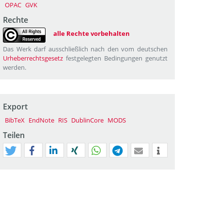
OPAC
GVK
Rechte
alle Rechte vorbehalten
Das Werk darf ausschließlich nach den vom deutschen
Urheberrechtsgesetz
festgelegten Bedingungen genutzt
werden.
Export
BibTeX
EndNote
RIS
DublinCore
MODS
Teilen
tweet
teilen
mitteilen
teilen
teilen
teilen
mail