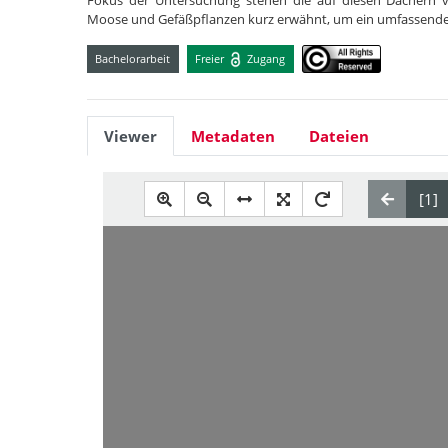
Fokus der Untersuchung stehen die auf diesen Dächern 
Moose und Gefäßpflanzen kurz erwähnt, um ein umfassender
Bachelorarbeit
Freier
Zugang
Viewer
Metadaten
Dateien