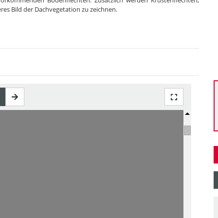
vorkommenden Bodenflechten. Zusätzlich werden Krustenflechten,
es Bild der Dachvegetation zu zeichnen.