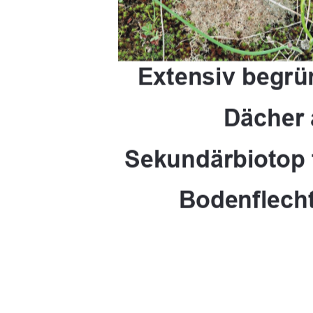
Extensiv begrü
Dächer 
Sekundärbiotop
Bodenflech