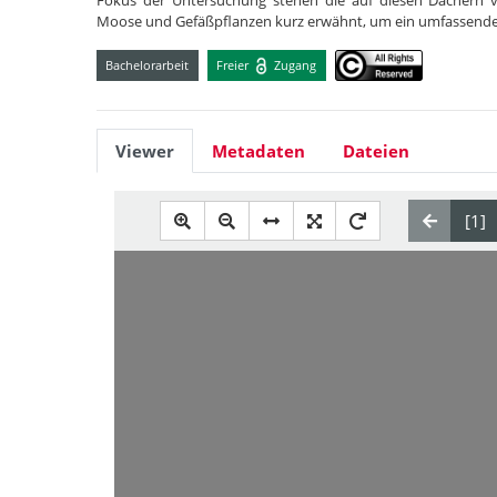
Fokus der Untersuchung stehen die auf diesen Dächern 
Moose und Gefäßpflanzen kurz erwähnt, um ein umfassender
Bachelorarbeit
Freier
Zugang
Viewer
Metadaten
Dateien