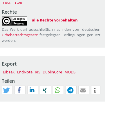
OPAC
GVK
Rechte
alle Rechte vorbehalten
Das Werk darf ausschließlich nach den vom deutschen
Urheberrechtsgesetz
festgelegten Bedingungen genutzt
werden.
Export
BibTeX
EndNote
RIS
DublinCore
MODS
Teilen
tweet
teilen
mitteilen
teilen
teilen
teilen
mail