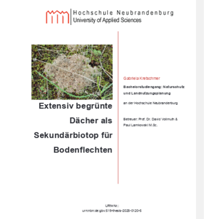
Gabriela Kretschmer 
Bachelorstudiengang: Naturschutz         
und Landnutzungsplanung 
Extensiv begrünte 
an der Hochschule Neubrandenburg 
Dächer als 
Betreuer: Prof. Dr. David Vollmuth & 
Paul Lamkowski M.Sc. 
Sekundärbiotop
 für 
Bodenflechten
URN-Nr.: 
urn:nbn:de:gbv:519-thesis-2025-0120-5 