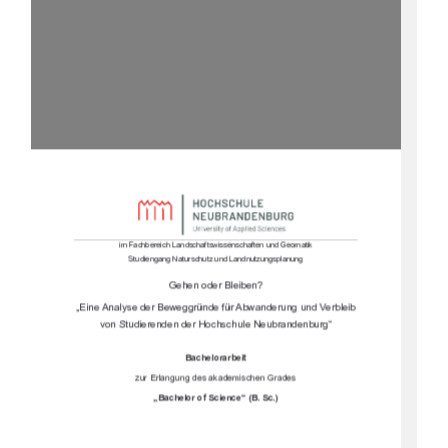

&) %"-"& %*!. %#/.2&.."*. %#/"*0*!"+)/&'
/0!&"*$*$/0-. %0/30*!*!*0/30*$.,(*0*$

!


	 
$!(+--!%/
		


9$!(+-+"%!*!7