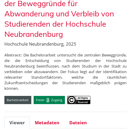
der Beweggründe für
Abwanderung und Verbleib von
Studierenden der Hochschule
Neubrandenburg
Hochschule Neubrandenburg, 2025
Abstract:
Die Bachelorarbeit untersucht die zentralen Beweggründe,
die die Entscheidung von Studierenden der Hochschule
Neubrandenburg beeinflussen, nach dem Studium in der Stadt zu
verbleiben oder abzuwandern. Der Fokus liegt auf der Identifikation
relevanter Standortfaktoren, welche die räumlichen
Zukunftsentscheidungen der Studierenden maßgeblich prägen
können.
Bachelorarbeit
Freier
Zugang
Viewer
Metadaten
Dateien