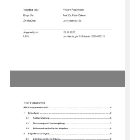
+-$"("$/1+*&* "*/0.
 %)**
-./,-4#"--+#-
"/"-"%*"
2"&/,-4#"-*&.."
* 
$"!/0)	
0-***
!"$1	/%".&.	





#&" $& 233333333333333333333333333333333333333333
333333333333333333333333333333333333333333333332,

)

!"23333333333333333333333333333333333333333333333333333
33333333333333333333333333333333333333333333333332-



.8.
$ %&'788888888888888888888888888888888888888888888888
8888888888888888888888888888888888888888888888873


.8/
%&+'7'7 $%'%$78888888888888888888888888888888
8888888888888888888888888888888888888874


.80
''7'7& %%7 $7888888888888888888888888888888
888888888888888888888888888888888875
*

' "233333333333333333333333333333333333333333333
33333333333333333333333333333333333333333321



/8.
,& 7$7'7888888888888888888888888888888888888
8888888888888888888888888888888888888888876