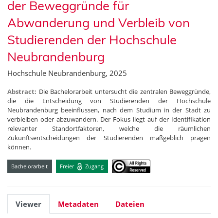
der Beweggründe für
Abwanderung und Verbleib von
Studierenden der Hochschule
Neubrandenburg
Hochschule Neubrandenburg, 2025
Abstract:
Die Bachelorarbeit untersucht die zentralen Beweggründe,
die die Entscheidung von Studierenden der Hochschule
Neubrandenburg beeinflussen, nach dem Studium in der Stadt zu
verbleiben oder abzuwandern. Der Fokus liegt auf der Identifikation
relevanter Standortfaktoren, welche die räumlichen
Zukunftsentscheidungen der Studierenden maßgeblich prägen
können.
Bachelorarbeit
Freier
Zugang
Viewer
Metadaten
Dateien