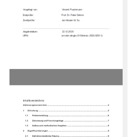
+-$"("$/1+*&* "*/0.
 %)**
-./,-4#"--+#-
"/"-"%*"
2"&/,-4#"-*&.."
* 
$"!/0)	
0-***
!"$1	/%".&.	





#&" $& 233333333333333333333333333333333333333333
333333333333333333333333333333333333333333333332,

)

!"23333333333333333333333333333333333333333333333333333
33333333333333333333333333333333333333333333333332-



.8.
$ %&'788888888888888888888888888888888888888888888888
8888888888888888888888888888888888888888888888873


.8/
%&+'7'7 $%'%$78888888888888888888888888888888
8888888888888888888888888888888888888874


.80
''7'7& %%7 $7888888888888888888888888888888
888888888888888888888888888888888875
*

' "233333333333333333333333333333333333333333333
33333333333333333333333333333333333333333321



/8.
,& 7$7'7888888888888888888888888888888888888
8888888888888888888888888888888888888888876