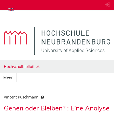
zum Inhalt springen
Hochschulbibliothek
Menü
Vincent Puschmann
Gehen oder Bleiben? : Eine Analyse