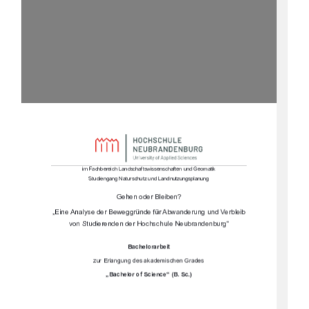

&) %"-"& %*!. %#/.2&.."*. %#/"*0*!"+)/&'
/0!&"*$*$/0-. %0/30*!*!*0/30*$.,(*0*$

!


	 
$!(+--!%/
		


9$!(+-+"%!*!7