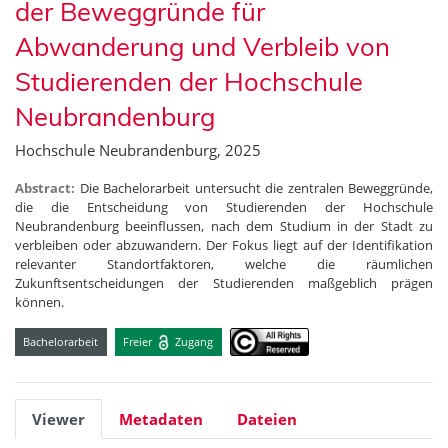
der Beweggründe für
Abwanderung und Verbleib von
Studierenden der Hochschule
Neubrandenburg
Hochschule Neubrandenburg, 2025
Abstract:
Die Bachelorarbeit untersucht die zentralen Beweggründe,
die die Entscheidung von Studierenden der Hochschule
Neubrandenburg beeinflussen, nach dem Studium in der Stadt zu
verbleiben oder abzuwandern. Der Fokus liegt auf der Identifikation
relevanter Standortfaktoren, welche die räumlichen
Zukunftsentscheidungen der Studierenden maßgeblich prägen
können.
Bachelorarbeit
Freier
Zugang
Viewer
Metadaten
Dateien