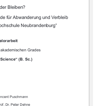



	 
(+--!%/
%!*!7
&* "*/0.
 %)**
-+#-
"/"-"%*"