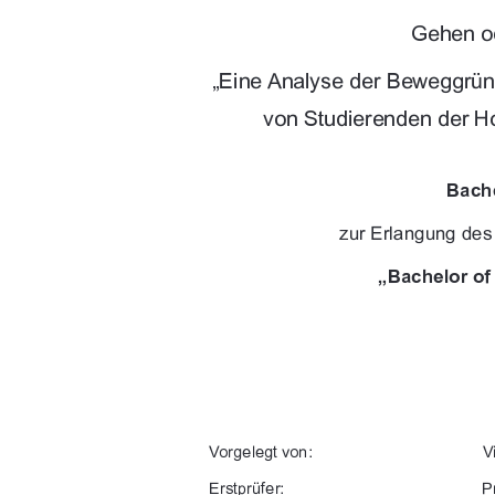
!

$!
		


9$!(+-+"
+-$"("$/1+*
-./,-4#"-