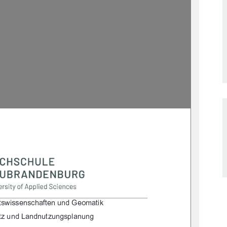

/.2&.."*. %#/"*0*!"+)/&'
/30*!*!*0/30*$.,(*0*$