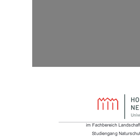
&) %"-"& %*!. %#
/0!&"*$*$/0-. %0