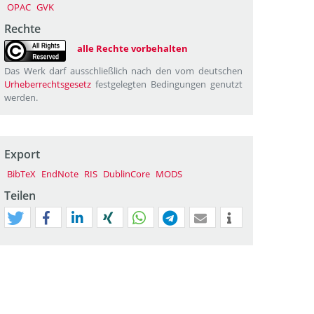
OPAC
GVK
Rechte
alle Rechte vorbehalten
Das Werk darf ausschließlich nach den vom deutschen
Urheberrechtsgesetz
festgelegten Bedingungen genutzt
werden.
Export
BibTeX
EndNote
RIS
DublinCore
MODS
Teilen
tweet
teilen
mitteilen
teilen
teilen
teilen
mail