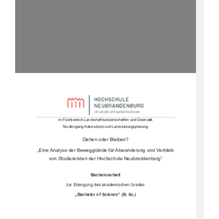

&) %"-"& %*!. %#/.2&.."*. %#/"*0*!"+)/&'
/0!&"*$*$/0-. %0/30*!*!*0/30*$.,(*0*$

!


	 
$!(+--!%/
		


9$!(+-+"%!*!7