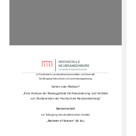

&) %"-"& %*!. %#/.2&.."*. %#/"*0*!"+)/&'
/0!&"*$*$/0-. %0/30*!*!*0/30*$.,(*0*$

!


	 
$!(+--!%/
		


9$!(+-+"%!*!7