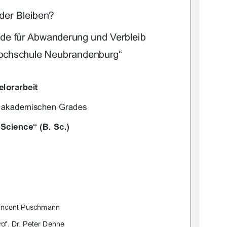



	 
(+--!%/
%!*!7
&* "*/0.
 %)**
-+#-
"/"-"%*"