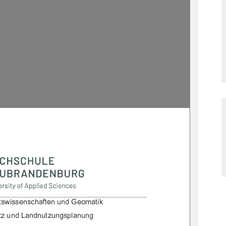

/.2&.."*. %#/"*0*!"+)/&'
/30*!*!*0/30*$.,(*0*$