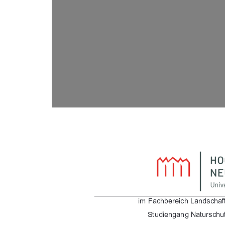
&) %"-"& %*!. %#
/0!&"*$*$/0-. %0