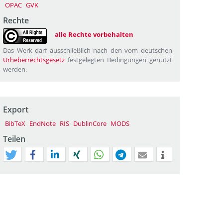
OPAC
GVK
Rechte
alle Rechte vorbehalten
Das Werk darf ausschließlich nach den vom deutschen
Urheberrechtsgesetz
festgelegten Bedingungen genutzt
werden.
Export
BibTeX
EndNote
RIS
DublinCore
MODS
Teilen
tweet
teilen
mitteilen
teilen
teilen
teilen
mail