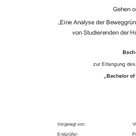
!

$!
		


9$!(+-+"
+-$"("$/1+*
-./,-4#"-