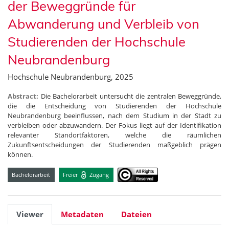
der Beweggründe für
Abwanderung und Verbleib von
Studierenden der Hochschule
Neubrandenburg
Hochschule Neubrandenburg, 2025
Abstract:
Die Bachelorarbeit untersucht die zentralen Beweggründe,
die die Entscheidung von Studierenden der Hochschule
Neubrandenburg beeinflussen, nach dem Studium in der Stadt zu
verbleiben oder abzuwandern. Der Fokus liegt auf der Identifikation
relevanter Standortfaktoren, welche die räumlichen
Zukunftsentscheidungen der Studierenden maßgeblich prägen
können.
Bachelorarbeit
Freier
Zugang
Viewer
Metadaten
Dateien