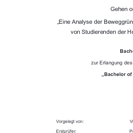
!

$!
		


9$!(+-+"
+-$"("$/1+*
-./,-4#"-