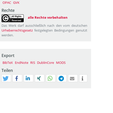
OPAC
GVK
Rechte
alle Rechte vorbehalten
Das Werk darf ausschließlich nach den vom deutschen
Urheberrechtsgesetz
festgelegten Bedingungen genutzt
werden.
Export
BibTeX
EndNote
RIS
DublinCore
MODS
Teilen
tweet
teilen
mitteilen
teilen
teilen
teilen
mail