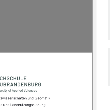

/.2&.."*. %#/"*0*!"+)/&'
/30*!*!*0/30*$.,(*0*$