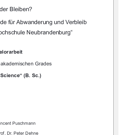



	 
(+--!%/
%!*!7
&* "*/0.
 %)**
-+#-
"/"-"%*"