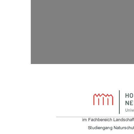
&) %"-"& %*!. %#
/0!&"*$*$/0-. %0