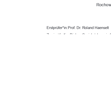
Rochow,
Erstprüfer*in: Prof. Dr. Roland Haenselt 
Zweiprüfer*in: Diplom Sozialpädagogin 
URN:  
urn : nbn : de : gbv : 519-thesis
Datum: 28.12.2025 