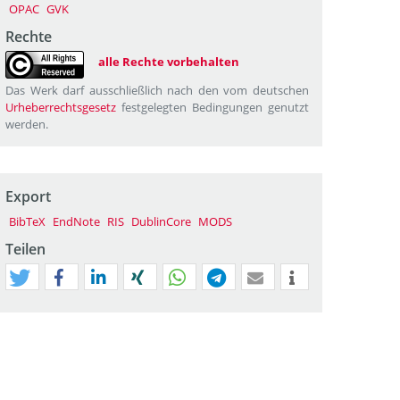
OPAC
GVK
Rechte
alle Rechte vorbehalten
Das Werk darf ausschließlich nach den vom deutschen
Urheberrechtsgesetz
festgelegten Bedingungen genutzt
werden.
Export
BibTeX
EndNote
RIS
DublinCore
MODS
Teilen
tweet
teilen
mitteilen
teilen
teilen
teilen
mail