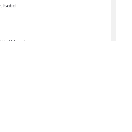
 Isabel  
Silke Schwartz 
: 2025-0046-0 