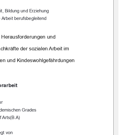
it, Bildung und Erziehung 
 Arbeit berufsbegleitend
 Herausforderungen und  
hkräfte der sozialen Arbeit im  
gen und Kindeswohlgefährdungen 
rarbeit 
ur 
ademischen Grades 
f Arts(B.A) 
egt von