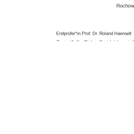
Rochow,
Erstprüfer*in: Prof. Dr. Roland Haenselt 
Zweiprüfer*in: Diplom Sozialpädagogin 
URN:  
urn : nbn : de : gbv : 519-thesis
Datum: 28.12.2025 