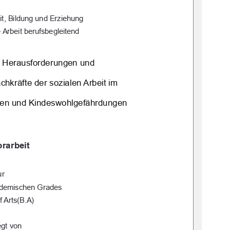
it, Bildung und Erziehung 
 Arbeit berufsbegleitend
 Herausforderungen und  
hkräfte der sozialen Arbeit im  
gen und Kindeswohlgefährdungen 
rarbeit 
ur 
ademischen Grades 
f Arts(B.A) 
egt von