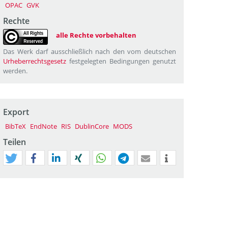
OPAC
GVK
Rechte
alle Rechte vorbehalten
Das Werk darf ausschließlich nach den vom deutschen
Urheberrechtsgesetz
festgelegten Bedingungen genutzt
werden.
Export
BibTeX
EndNote
RIS
DublinCore
MODS
Teilen
tweet
teilen
mitteilen
teilen
teilen
teilen
mail