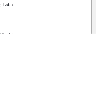
 Isabel  
Silke Schwartz 
: 2025-0046-0 