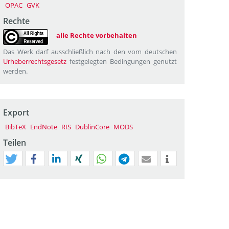
OPAC
GVK
Rechte
alle Rechte vorbehalten
Das Werk darf ausschließlich nach den vom deutschen
Urheberrechtsgesetz
festgelegten Bedingungen genutzt
werden.
Export
BibTeX
EndNote
RIS
DublinCore
MODS
Teilen
tweet
teilen
mitteilen
teilen
teilen
teilen
mail