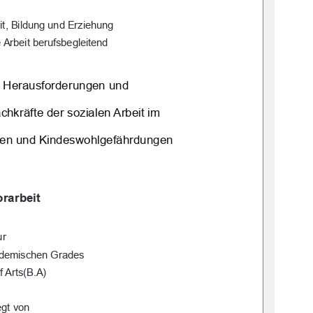
it, Bildung und Erziehung 
 Arbeit berufsbegleitend
 Herausforderungen und  
hkräfte der sozialen Arbeit im  
gen und Kindeswohlgefährdungen 
rarbeit 
ur 
ademischen Grades 
f Arts(B.A) 
egt von