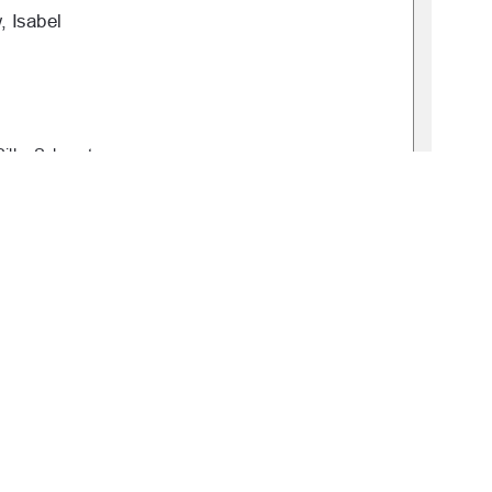
 Isabel  
Silke Schwartz 
: 2025-0046-0 