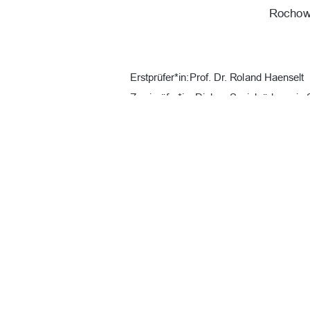
Rochow,
Erstprüfer*in: Prof. Dr. Roland Haenselt 
Zweiprüfer*in: Diplom Sozialpädagogin 
URN:  
urn : nbn : de : gbv : 519-thesis
Datum: 28.12.2025 