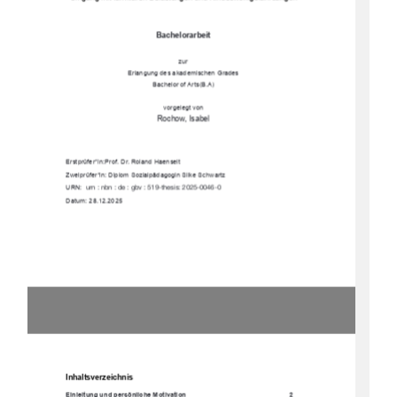
Bachelorarbeit 
zur 
Erlangung des akademischen Grades 
Bachelor of Arts(B.A) 
vorgelegt von
Rochow, Isabel  
Erstprüfer*in: Prof. Dr. Roland Haenselt 
Zweiprüfer*in: Diplom Sozialpädagogin Silke Schwartz 
URN:  
urn : nbn : de : gbv : 519-thesis: 2025-0046-0 
Datum: 28.12.2025 
Inhaltsverzeichnis
Einleitung und persönliche Motivation 
2