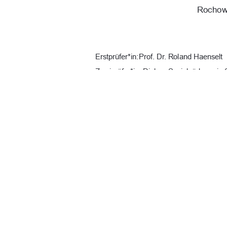
Rochow,
Erstprüfer*in: Prof. Dr. Roland Haenselt 
Zweiprüfer*in: Diplom Sozialpädagogin 
URN:  
urn : nbn : de : gbv : 519-thesis
Datum: 28.12.2025 