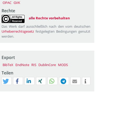
OPAC
GVK
Rechte
alle Rechte vorbehalten
Das Werk darf ausschließlich nach den vom deutschen
Urheberrechtsgesetz
festgelegten Bedingungen genutzt
werden.
Export
BibTeX
EndNote
RIS
DublinCore
MODS
Teilen
tweet
teilen
mitteilen
teilen
teilen
teilen
mail