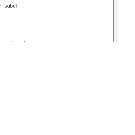
 Isabel  
Silke Schwartz 
: 2025-0046-0 