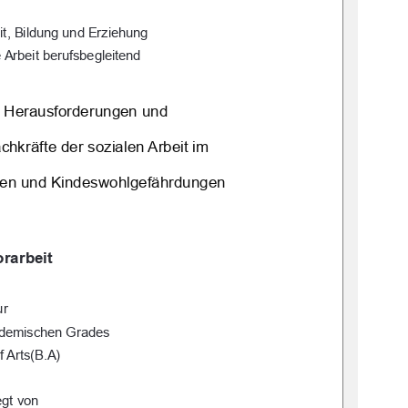
it, Bildung und Erziehung 
 Arbeit berufsbegleitend
 Herausforderungen und  
hkräfte der sozialen Arbeit im  
gen und Kindeswohlgefährdungen 
rarbeit 
ur 
ademischen Grades 
f Arts(B.A) 
egt von