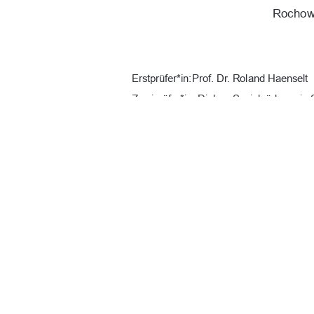
Rochow,
Erstprüfer*in: Prof. Dr. Roland Haenselt 
Zweiprüfer*in: Diplom Sozialpädagogin 
URN:  
urn : nbn : de : gbv : 519-thesis
Datum: 28.12.2025 