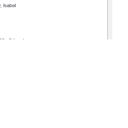
 Isabel  
Silke Schwartz 
: 2025-0046-0 