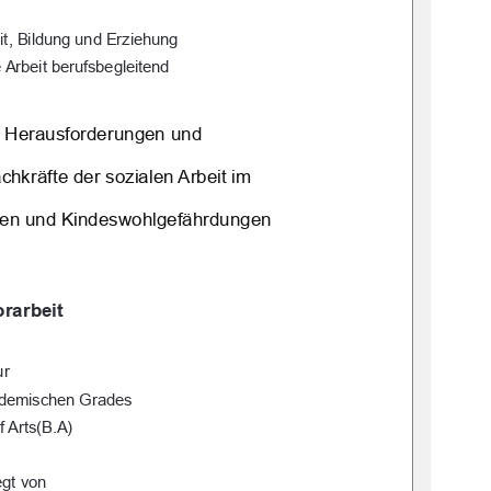
it, Bildung und Erziehung 
 Arbeit berufsbegleitend
 Herausforderungen und  
hkräfte der sozialen Arbeit im  
gen und Kindeswohlgefährdungen 
rarbeit 
ur 
ademischen Grades 
f Arts(B.A) 
egt von