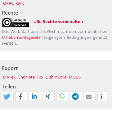
OPAC
GVK
Rechte
alle Rechte vorbehalten
Das Werk darf ausschließlich nach den vom deutschen
Urheberrechtsgesetz
festgelegten Bedingungen genutzt
werden.
Export
BibTeX
EndNote
RIS
DublinCore
MODS
Teilen
tweet
teilen
mitteilen
teilen
teilen
teilen
mail