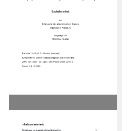
Bachelorarbeit 
zur 
Erlangung des akademischen Grades 
Bachelor of Arts(B.A) 
vorgelegt von
Rochow, Isabel  
Erstprüfer*in: Prof. Dr. Roland Haenselt 
Zweiprüfer*in: Diplom Sozialpädagogin Silke Schwartz 
URN:  
urn : nbn : de : gbv : 519-thesis: 2025-0046-0 
Datum: 28.12.2025 
Inhaltsverzeichnis
Einleitung und persönliche Motivation 
2