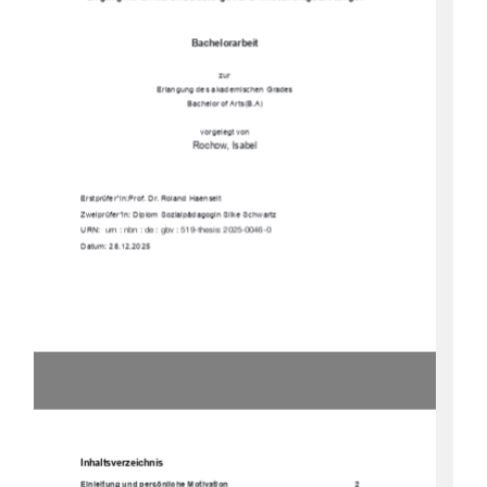
Bachelorarbeit 
zur 
Erlangung des akademischen Grades 
Bachelor of Arts(B.A) 
vorgelegt von
Rochow, Isabel  
Erstprüfer*in: Prof. Dr. Roland Haenselt 
Zweiprüfer*in: Diplom Sozialpädagogin Silke Schwartz 
URN:  
urn : nbn : de : gbv : 519-thesis: 2025-0046-0 
Datum: 28.12.2025 
Inhaltsverzeichnis
Einleitung und persönliche Motivation 
2