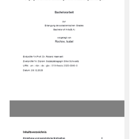
Bachelorarbeit 
zur 
Erlangung des akademischen Grades 
Bachelor of Arts(B.A) 
vorgelegt von
Rochow, Isabel  
Erstprüfer*in: Prof. Dr. Roland Haenselt 
Zweiprüfer*in: Diplom Sozialpädagogin Silke Schwartz 
URN:  
urn : nbn : de : gbv : 519-thesis: 2025-0046-0 
Datum: 28.12.2025 
Inhaltsverzeichnis
Einleitung und persönliche Motivation 
2