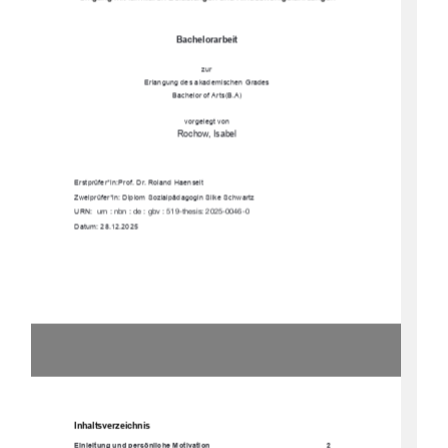
Bachelorarbeit 
zur 
Erlangung des akademischen Grades 
Bachelor of Arts(B.A) 
vorgelegt von
Rochow, Isabel  
Erstprüfer*in: Prof. Dr. Roland Haenselt 
Zweiprüfer*in: Diplom Sozialpädagogin Silke Schwartz 
URN:  
urn : nbn : de : gbv : 519-thesis: 2025-0046-0 
Datum: 28.12.2025 
Inhaltsverzeichnis
Einleitung und persönliche Motivation 
2