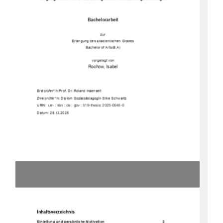
Bachelorarbeit 
zur 
Erlangung des akademischen Grades 
Bachelor of Arts(B.A) 
vorgelegt von
Rochow, Isabel  
Erstprüfer*in: Prof. Dr. Roland Haenselt 
Zweiprüfer*in: Diplom Sozialpädagogin Silke Schwartz 
URN:  
urn : nbn : de : gbv : 519-thesis: 2025-0046-0 
Datum: 28.12.2025 
Inhaltsverzeichnis
Einleitung und persönliche Motivation 
2