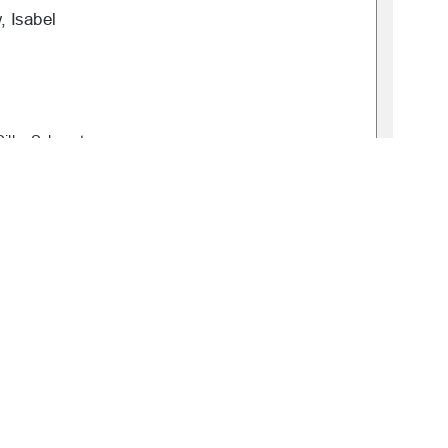
 Isabel  
Silke Schwartz 
: 2025-0046-0 