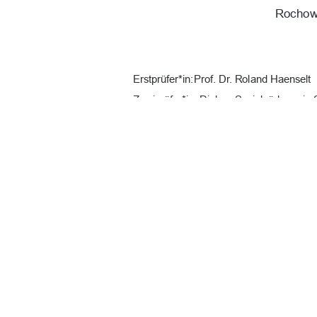
Rochow,
Erstprüfer*in: Prof. Dr. Roland Haenselt 
Zweiprüfer*in: Diplom Sozialpädagogin 
URN:  
urn : nbn : de : gbv : 519-thesis
Datum: 28.12.2025 