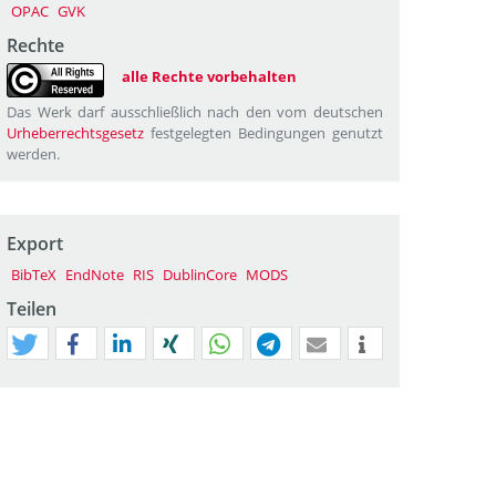
OPAC
GVK
Rechte
alle Rechte vorbehalten
Das Werk darf ausschließlich nach den vom deutschen
Urheberrechtsgesetz
festgelegten Bedingungen genutzt
werden.
Export
BibTeX
EndNote
RIS
DublinCore
MODS
Teilen
tweet
teilen
mitteilen
teilen
teilen
teilen
mail