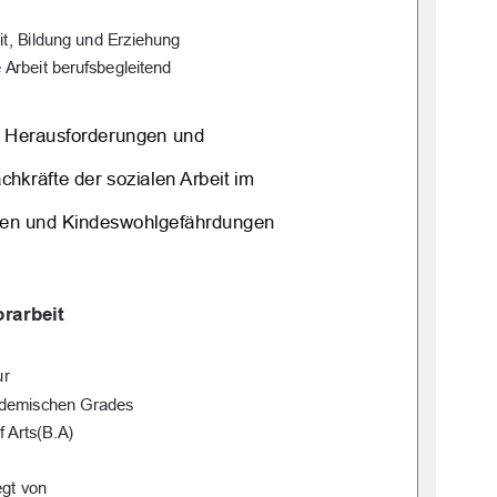
it, Bildung und Erziehung 
 Arbeit berufsbegleitend
 Herausforderungen und  
hkräfte der sozialen Arbeit im  
gen und Kindeswohlgefährdungen 
rarbeit 
ur 
ademischen Grades 
f Arts(B.A) 
egt von