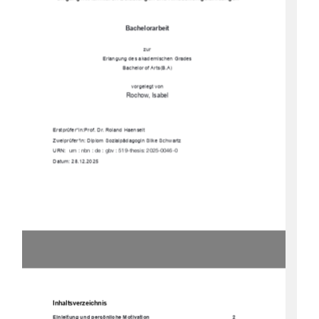
Bachelorarbeit 
zur 
Erlangung des akademischen Grades 
Bachelor of Arts(B.A) 
vorgelegt von
Rochow, Isabel  
Erstprüfer*in: Prof. Dr. Roland Haenselt 
Zweiprüfer*in: Diplom Sozialpädagogin Silke Schwartz 
URN:  
urn : nbn : de : gbv : 519-thesis: 2025-0046-0 
Datum: 28.12.2025 
Inhaltsverzeichnis
Einleitung und persönliche Motivation 
2